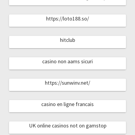
https://loto188.so/
hitclub
casino non aams sicuri
https://sunwinv.net/
casino en ligne francais
UK online casinos not on gamstop