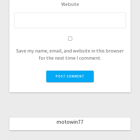
Website
Save my name, email, and website in this browser
for the next time I comment.
motowin77