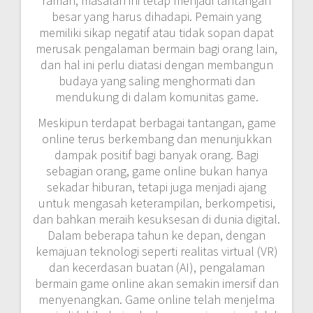
ramah, masalah ini tetap menjadi tantangan
besar yang harus dihadapi. Pemain yang
memiliki sikap negatif atau tidak sopan dapat
merusak pengalaman bermain bagi orang lain,
dan hal ini perlu diatasi dengan membangun
budaya yang saling menghormati dan
mendukung di dalam komunitas game.
Meskipun terdapat berbagai tantangan, game
online terus berkembang dan menunjukkan
dampak positif bagi banyak orang. Bagi
sebagian orang, game online bukan hanya
sekadar hiburan, tetapi juga menjadi ajang
untuk mengasah keterampilan, berkompetisi,
dan bahkan meraih kesuksesan di dunia digital.
Dalam beberapa tahun ke depan, dengan
kemajuan teknologi seperti realitas virtual (VR)
dan kecerdasan buatan (AI), pengalaman
bermain game online akan semakin imersif dan
menyenangkan. Game online telah menjelma