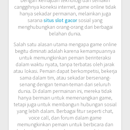
Dengan kemajuan teknologi dan semakin
canggihnya koneksi internet, game online tidak
hanya sekadar permainan, melainkan juga
sarana
situs slot gacor
sosial yang
menghubungkan orang-orang dari berbagai
belahan dunia.
Salah satu alasan utama mengapa game online
begitu diminati adalah karena kemampuannya
untuk memungkinkan pemain berinteraksi
dalam waktu nyata, tanpa terbatas oleh jarak
atau lokasi. Pemain dapat berkompetisi, bekerja
sama dalam tim, atau sekadar bersenang-
senang dengan teman-teman dari seluruh
dunia. Di dalam permainan ini, mereka tidak
hanya bermain untuk memenangkan game,
tetapi juga untuk membangun hubungan sosial
yang lebih dalam. Berbagai fitur seperti chat,
voice call, dan forum dalam game
memungkinkan pemain untuk berbicara dan