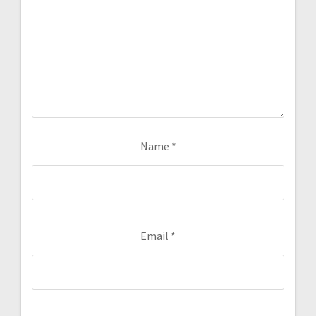
Name
*
Email
*