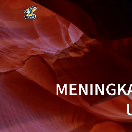
Skip
to
content
MENINGKA