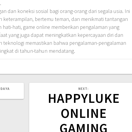
.
dan koneksi sosial bagi orang-orang dari segala usia. Ini
eterampilan, bertemu teman, dan menikmati tantangan
gan hati-hati, game online memberikan pengalaman yang
at yang juga dapat meningkatkan kepercayaan diri dan
n teknologi memastikan bahwa pengalaman-pengalaman
ingkat di tahun-tahun mendatang.
NEXT
UDAYA
NEXT:
HAPPYLUKE
POST:
ONLINE
GAMING