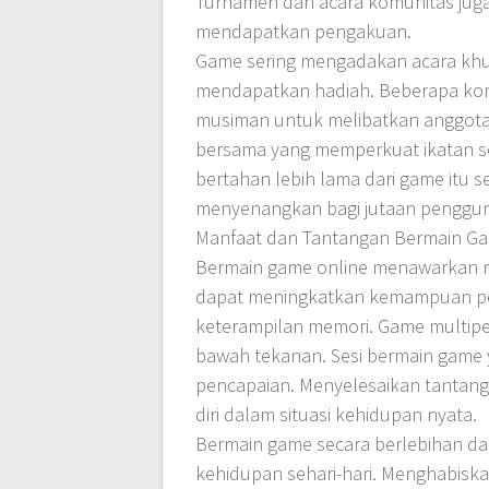
Turnamen dan acara komunitas jug
mendapatkan pengakuan.
Game sering mengadakan acara khus
mendapatkan hadiah. Beberapa ko
musiman untuk melibatkan anggota
bersama yang memperkuat ikatan s
bertahan lebih lama dari game itu s
menyenangkan bagi jutaan pengguna
Manfaat dan Tantangan Bermain Ga
Bermain game online menawarkan ma
dapat meningkatkan kemampuan pe
keterampilan memori. Game multipe
bawah tekanan. Sesi bermain game 
pencapaian. Menyelesaikan tantang
diri dalam situasi kehidupan nyata.
Bermain game secara berlebihan d
kehidupan sehari-hari. Menghabisk