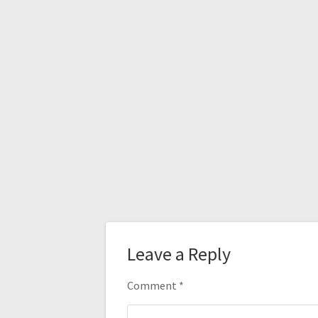
Leave a Reply
Comment
*