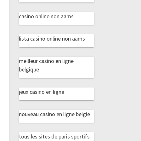
casino online non aams
lista casino online non aams
meilleur casino en ligne
belgique
jeux casino en ligne
nouveau casino en ligne belgie
tous les sites de paris sportifs