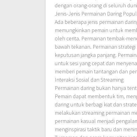
dengan orang-orang di seluruh duni
Jenis-Jenis Permainan Daring Popul
Ada beberapa jenis permainan dari
memungkinkan pemain untuk memban
oleh cerita. Permainan tembak-men
bawah tekanan. Permainan strateg
keputusan jangka panjang. Permaina
untuk sesi yang cepat dan menyena
memberi pemain tantangan dan pe
Interaksi Sosial dan Streaming
Permainan daring bukan hanya ten
Pemain dapat membentuk tim, meng
daring untuk berbagi kiat dan stra
melakukan streaming permainan me
permainan kasual menjadi pengalam
menginspirasi taktik baru dan meni