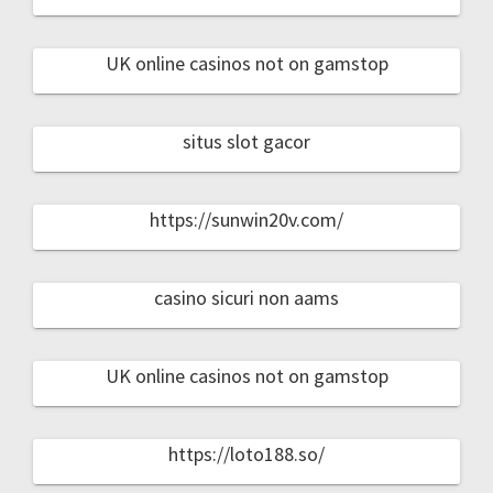
UK online casinos not on gamstop
situs slot gacor
https://sunwin20v.com/
casino sicuri non aams
UK online casinos not on gamstop
https://loto188.so/