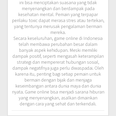
ini bisa menciptakan suasana yang tidak
menyenangkan dan berdampak pada
kesehatan mental. Pemain yang terpapar
perilaku toxic dapat merasa stres atau tertekan,
yang tentunya merusak pengalaman bermain
mereka.
Secara keseluruhan, game online di Indonesia
telah membawa perubahan besar dalam
banyak aspek kehidupan. Meski memiliki
dampak positif, seperti mengasah keterampilan
strategi dan mempererat hubungan sosial,
dampak negatifnya juga perlu diwaspadai. Oleh
karena itu, penting bagi setiap pemain untuk
bermain dengan bijak dan menjaga
keseimbangan antara dunia maya dan dunia
nyata. Game online bisa menjadi sarana hiburan
yang menyenangkan, asalkan dimainkan
dengan cara yang sehat dan terkendali.