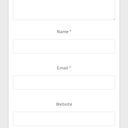
Name
*
Email
*
Website