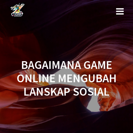
Skip
to
content
BAGAIMANA GAME
ONLINE MENGUBAH
LANSKAP SOSIAL