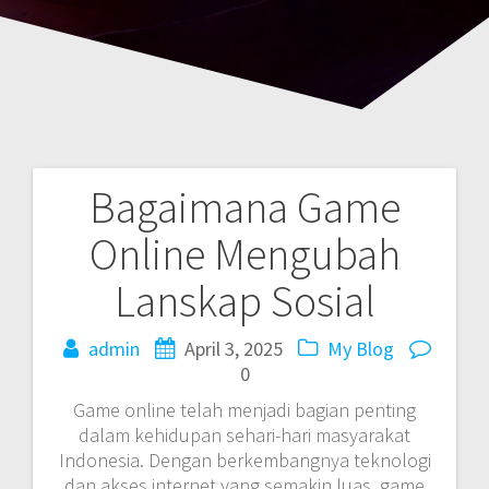
Bagaimana Game
Post
Online Mengubah
navigation
Lanskap Sosial
admin
April 3, 2025
My Blog
0
Game online telah menjadi bagian penting
dalam kehidupan sehari-hari masyarakat
Indonesia. Dengan berkembangnya teknologi
dan akses internet yang semakin luas, game