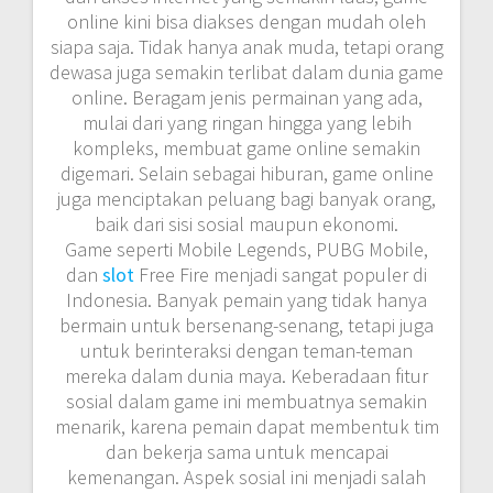
online kini bisa diakses dengan mudah oleh
siapa saja. Tidak hanya anak muda, tetapi orang
dewasa juga semakin terlibat dalam dunia game
online. Beragam jenis permainan yang ada,
mulai dari yang ringan hingga yang lebih
kompleks, membuat game online semakin
digemari. Selain sebagai hiburan, game online
juga menciptakan peluang bagi banyak orang,
baik dari sisi sosial maupun ekonomi.
Game seperti Mobile Legends, PUBG Mobile,
dan
slot
Free Fire menjadi sangat populer di
Indonesia. Banyak pemain yang tidak hanya
bermain untuk bersenang-senang, tetapi juga
untuk berinteraksi dengan teman-teman
mereka dalam dunia maya. Keberadaan fitur
sosial dalam game ini membuatnya semakin
menarik, karena pemain dapat membentuk tim
dan bekerja sama untuk mencapai
kemenangan. Aspek sosial ini menjadi salah